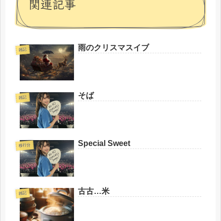
関連記事
雨のクリスマスイブ
雑記
そば
雑記
Special Sweet
移行分
古古…米
雑記