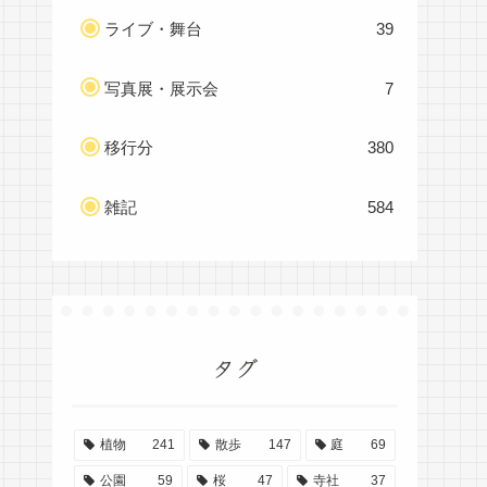
ライブ・舞台
39
写真展・展示会
7
移行分
380
雑記
584
タグ
植物
241
散歩
147
庭
69
公園
59
桜
47
寺社
37