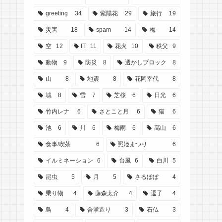
greeting
34
紫陽花
29
旅行
19
災害
18
spam
14
梅
14
空
12
IT
11
花火
10
秩父
9
動物
9
防災
8
透かしブロック
8
山
8
地震
8
花岡幸代
8
城
8
雪
7
芝桜
6
日光
6
竹内レナ
6
さとこと月
6
猫
6
池
6
川
6
梅雨
6
高山
6
食事/喫茶
6
照姫まつり
6
イルミネーション
6
台風
6
白川
5
昆虫
5
月
5
さるぼぼ
4
乗り物
4
藤森太介
4
逗子
4
鳥
4
合掌造り
3
石仏
3