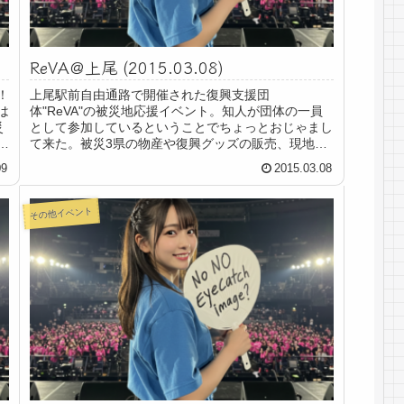
ReVA＠上尾 (2015.03.08)
！
上尾駅前自由通路で開催された復興支援団
は
体"ReVA"の被災地応援イベント。知人が団体の一員
災
として参加しているということでちょっとおじゃまし
う
て来た。被災3県の物産や復興グッズの販売、現地へ
の応援メッセージの募集（近いうちに現地に届けられ
09
2015.03.08
るとの...
その他イベント