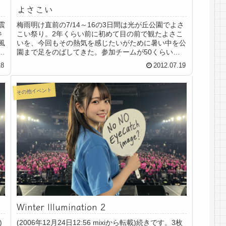
よさこい
震
梅雨明け直前の7/14～16の3日間は光が丘公園でよさ
参
こい祭り。2年くらい前に初めて目の前で観たよさこ
風
いを、今回もその熱気を感じたいがために暑い中を公
意
園まで足をのばしてきた。参加チームが50くらい。
本場高知には足下にも及ばないが、比較的規模...
18
2012.07.19
その他イベント
Winter Illumination 2
)
(2006年12月24日12:56 mixiから転載)続きです。3枚