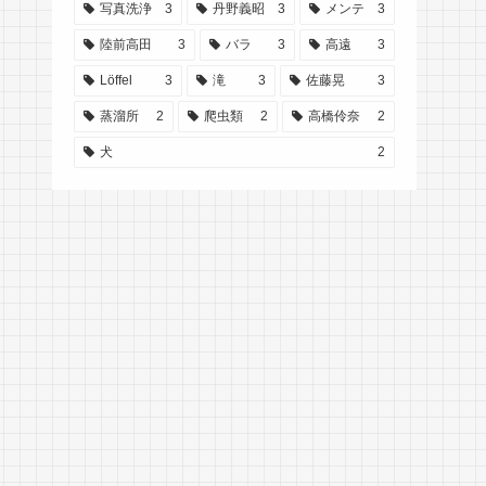
写真洗浄
3
丹野義昭
3
メンテ
3
陸前高田
3
バラ
3
高遠
3
Löffel
3
滝
3
佐藤晃
3
蒸溜所
2
爬虫類
2
高橋伶奈
2
犬
2