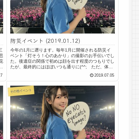
防災イベント (2019.01.12)
三
今年の1月に遡ります。毎年1月に開催される防災イ
思
ベント「灯そう！心のあかり」の撮影のお手伝いでし
花
た。後遺症の関係で初めは顔を出す程度のつもりでし
たが、最終的にはほぼいつも通りに(^^; ただ、体の
負担を考えて機材は最小限にさせてもらいました...
27
2019.07.05
その他イベント