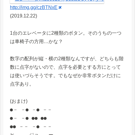
http://img.gg/czBTNxE
(2019.12.22)
1台のエレベータに2種類のボタン。そのうちの一つ
は車椅子の方用…かな？
数字の配列が縦・横の2種類なんですが、どちらも階
数に点字がないので、点字を必要とする方にとって
は使いづらそうです。でもなぜか非常ボタンだけに
点字あり。
(おまけ)
●－ －● －● －－
●－ －● ●● ●●
●● －－ －● －－
ヒ ジョ ー