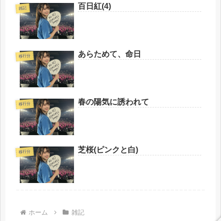
百日紅(4)
雑記
あらためて、命日
移行分
春の陽気に誘われて
移行分
芝桜(ピンクと白)
移行分
ホーム
雑記