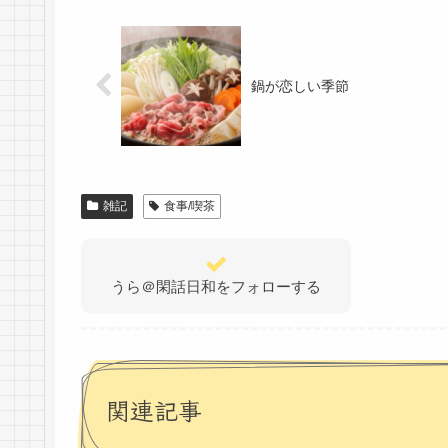
鍋が恋しい季節
雑記
食事/喫茶
うら＠閑話日和をフォローする
関連記事