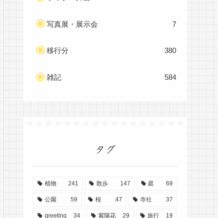
写真展・展示会
7
移行分
380
雑記
584
タグ
植物
241
散歩
147
庭
69
公園
59
桜
47
寺社
37
greeting
34
紫陽花
29
旅行
19