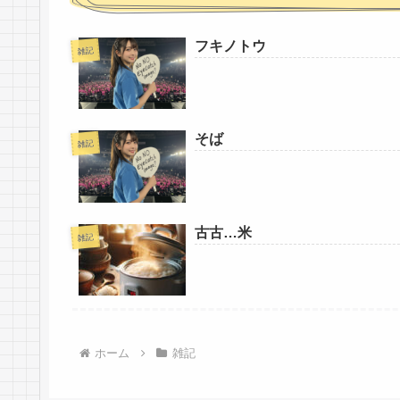
フキノトウ
雑記
そば
雑記
古古…米
雑記
ホーム
雑記