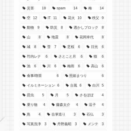
災害
18
spam
14
梅
14
空
12
IT
11
花火
10
秩父
9
動物
9
防災
8
透かしブロック
8
山
8
地震
8
花岡幸代
8
城
8
雪
7
芝桜
6
日光
6
竹内レナ
6
さとこと月
6
猫
6
池
6
川
6
梅雨
6
高山
6
食事/喫茶
6
照姫まつり
6
イルミネーション
6
台風
6
白川
5
昆虫
5
月
5
さるぼぼ
4
乗り物
4
藤森太介
4
逗子
4
鳥
4
合掌造り
3
石仏
3
写真洗浄
3
丹野義昭
3
メンテ
3