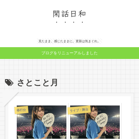
閑話日和
見たまま、感じたままに。更新は気まぐれ。
ブログをリニューアルしました
さとこと月
ライブ・舞台
移行分