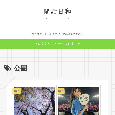
閑話日和
見たまま、感じたままに。更新は気まぐれ。
ブログをリニューアルしました
公園
雑記
雑記