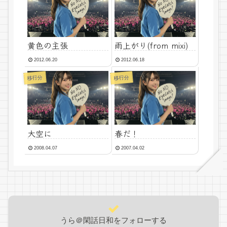
黄色の主張
雨上がり(from mixi)
2012.06.20
2012.06.18
移行分
移行分
大空に
春だ！
2008.04.07
2007.04.02
うら＠閑話日和をフォローする