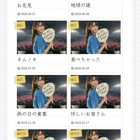
地球の道
お花見
2025.04.07
2019.06.29
雑記
雑記
ネムノキ
食べちゃった
2016.07.03
2016.05.04
雑記
雑記
雨の日の黄葉
珍しいお客さん
2015.11.16
2015.01.17
移行分
移行分