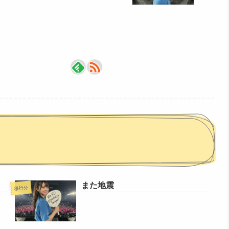
また地震
移行分