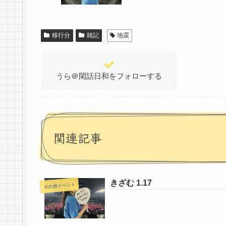
移行分
雑記
地震
うら＠閑話日和をフォローする
関連記事
きざむ 1.17
その他イベント