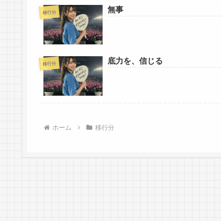
無事
移行分
底力を、信じる
移行分
ホーム
移行分