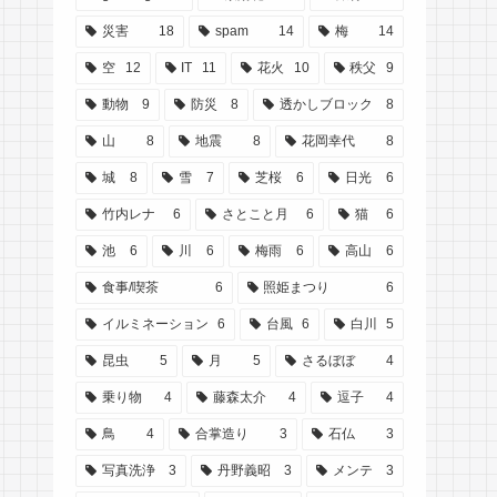
災害
18
spam
14
梅
14
空
12
IT
11
花火
10
秩父
9
動物
9
防災
8
透かしブロック
8
山
8
地震
8
花岡幸代
8
城
8
雪
7
芝桜
6
日光
6
竹内レナ
6
さとこと月
6
猫
6
池
6
川
6
梅雨
6
高山
6
食事/喫茶
6
照姫まつり
6
イルミネーション
6
台風
6
白川
5
昆虫
5
月
5
さるぼぼ
4
乗り物
4
藤森太介
4
逗子
4
鳥
4
合掌造り
3
石仏
3
写真洗浄
3
丹野義昭
3
メンテ
3