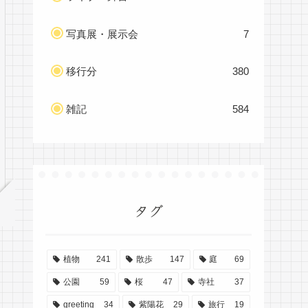
写真展・展示会
7
移行分
380
雑記
584
タグ
植物
241
散歩
147
庭
69
公園
59
桜
47
寺社
37
greeting
34
紫陽花
29
旅行
19