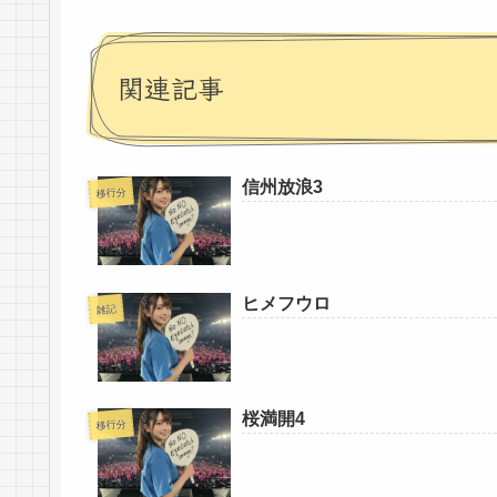
関連記事
信州放浪3
移行分
ヒメフウロ
雑記
桜満開4
移行分