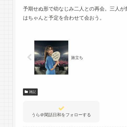
予期せぬ形で幼なじみ二人との再会。三人が
はちゃんと予定を合わせて会おう。
旅立ち
雑記
うら＠閑話日和をフォローする