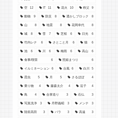
空
12
IT
11
花火
10
秩父
9
動物
9
防災
8
透かしブロック
8
山
8
地震
8
花岡幸代
8
城
8
雪
7
芝桜
6
日光
6
竹内レナ
6
さとこと月
6
猫
6
池
6
川
6
梅雨
6
高山
6
食事/喫茶
6
照姫まつり
6
イルミネーション
6
台風
6
白川
5
昆虫
5
月
5
さるぼぼ
4
乗り物
4
藤森太介
4
逗子
4
鳥
4
合掌造り
3
石仏
3
写真洗浄
3
丹野義昭
3
メンテ
3
陸前高田
3
バラ
3
高遠
3