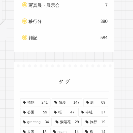
写真展・展示会
7
移行分
380
雑記
584
タグ
植物
241
散歩
147
庭
69
公園
59
桜
47
寺社
37
greeting
34
紫陽花
29
旅行
19
災害
18
spam
14
梅
14