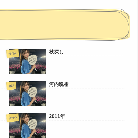
秋探し
移行分
河内晩柑
雑記
2011年
移行分