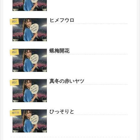
ヒメフウロ
雑記
蝋梅開花
雑記
真冬の赤いヤツ
雑記
ひっそりと
移行分