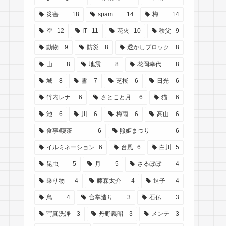
災害
18
spam
14
梅
14
空
12
IT
11
花火
10
秩父
9
動物
9
防災
8
透かしブロック
8
山
8
地震
8
花岡幸代
8
城
8
雪
7
芝桜
6
日光
6
竹内レナ
6
さとこと月
6
猫
6
池
6
川
6
梅雨
6
高山
6
食事/喫茶
6
照姫まつり
6
イルミネーション
6
台風
6
白川
5
昆虫
5
月
5
さるぼぼ
4
乗り物
4
藤森太介
4
逗子
4
鳥
4
合掌造り
3
石仏
3
写真洗浄
3
丹野義昭
3
メンテ
3