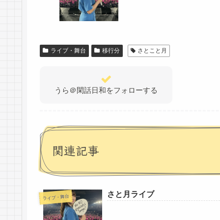
ライブ・舞台
移行分
さとこと月
うら＠閑話日和をフォローする
関連記事
さと月ライブ
ライブ・舞台