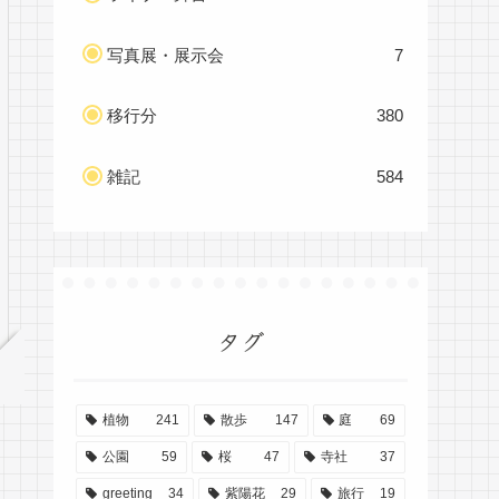
写真展・展示会
7
移行分
380
雑記
584
タグ
植物
241
散歩
147
庭
69
公園
59
桜
47
寺社
37
greeting
34
紫陽花
29
旅行
19