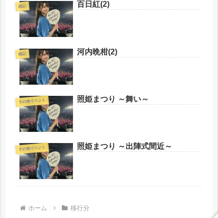
百日紅(2)
雑記
河内晩柑(2)
雑記
照姫まつり ～舞い～
その他イベント
照姫まつり ～出陣式間近～
その他イベント
ホーム
移行分