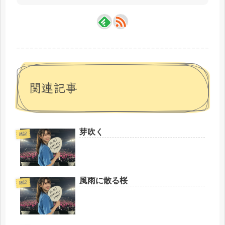
関連記事
芽吹く
雑記
風雨に散る桜
雑記