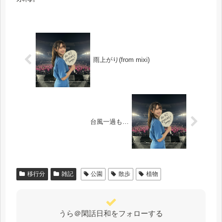
雨上がり(from mixi)
台風一過も…
移行分
雑記
公園
散歩
植物
うら＠閑話日和をフォローする