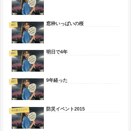
窓枠いっぱいの桜
雑記
明日で4年
雑記
9年経った
雑記
防災イベント2015
その他イベント