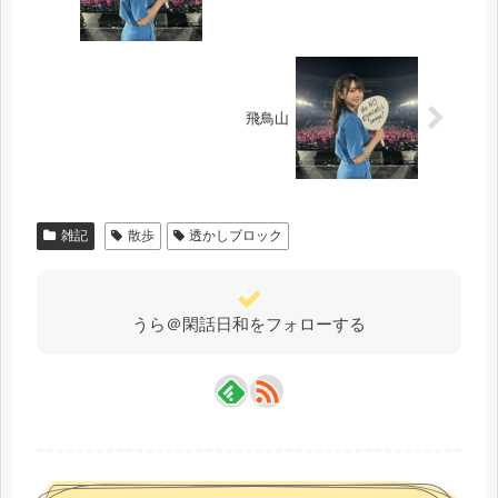
飛鳥山
雑記
散歩
透かしブロック
うら＠閑話日和をフォローする