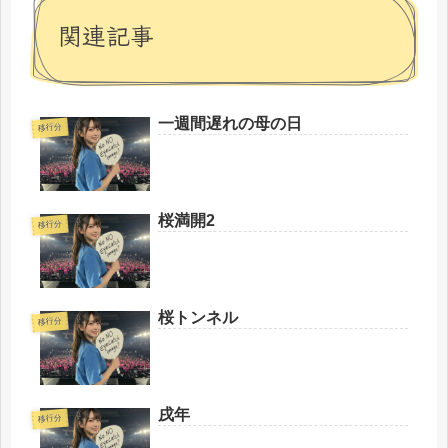
関連記事
一週間遅れの母の日
移行分
桜満開2
移行分
桜トンネル
移行分
戌年
移行分