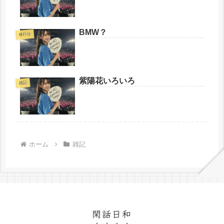
BMW？
移行分
紫陽花いろいろ
雑記
ホーム
雑記
閑話日和