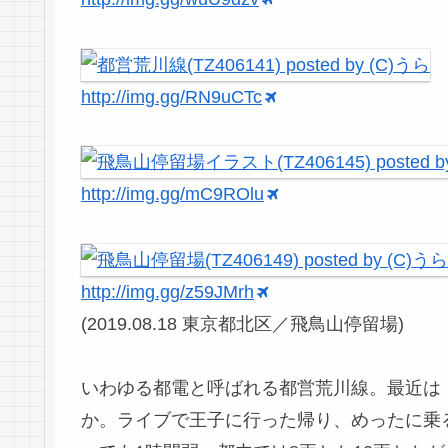
http://img.gg/RN9uCTc
http://img.gg/mC9ROlu
http://img.gg/z59JMrh
(2019.08.18 東京都北区／飛鳥山停留場)
いわゆる都電と呼ばれる都営荒川線。最近は
か。ライブで王子に行った帰り、めったに乗