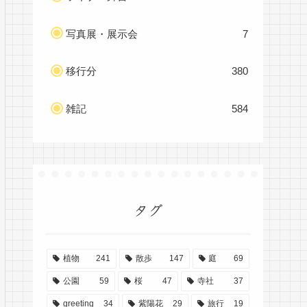
写真展・展示会
7
移行分
380
雑記
584
タグ
植物
241
散歩
147
庭
69
公園
59
桜
47
寺社
37
greeting
34
紫陽花
29
旅行
19