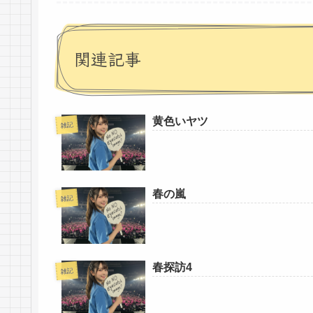
関連記事
黄色いヤツ
雑記
春の嵐
雑記
春探訪4
雑記