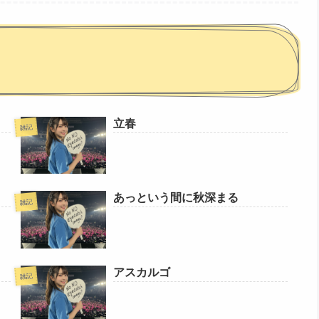
立春
雑記
あっという間に秋深まる
雑記
アスカルゴ
雑記