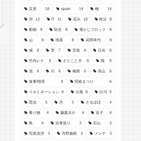
災害
18
spam
14
梅
14
空
12
IT
11
花火
10
秩父
9
動物
9
防災
8
透かしブロック
8
山
8
地震
8
花岡幸代
8
城
8
雪
7
芝桜
6
日光
6
竹内レナ
6
さとこと月
6
猫
6
池
6
川
6
梅雨
6
高山
6
食事/喫茶
6
照姫まつり
6
イルミネーション
6
台風
6
白川
5
昆虫
5
月
5
さるぼぼ
4
乗り物
4
藤森太介
4
逗子
4
鳥
4
合掌造り
3
石仏
3
写真洗浄
3
丹野義昭
3
メンテ
3