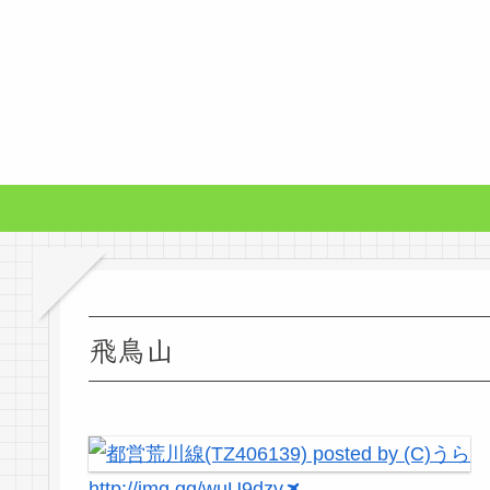
飛鳥山
http://img.gg/wuU9dzv