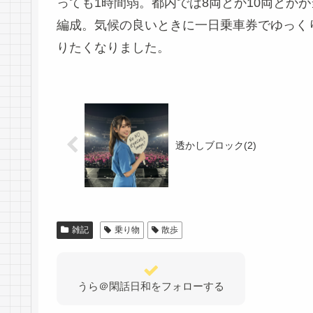
っても1時間弱。都内では8両とか10両とか
編成。気候の良いときに一日乗車券でゆっく
りたくなりました。
透かしブロック(2)
雑記
乗り物
散歩
うら＠閑話日和をフォローする