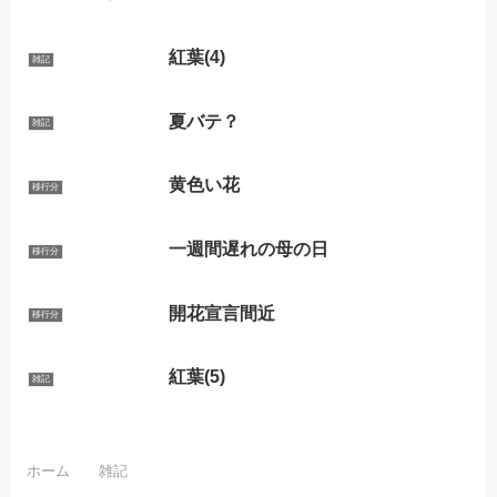
紅葉(4)
雑記
夏バテ？
雑記
黄色い花
移行分
一週間遅れの母の日
移行分
開花宣言間近
移行分
紅葉(5)
雑記
ホーム
雑記