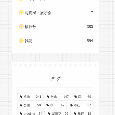
写真展・展示会
7
移行分
380
雑記
584
タグ
植物
241
散歩
147
庭
69
公園
59
桜
47
寺社
37
greeting
34
紫陽花
29
旅行
19