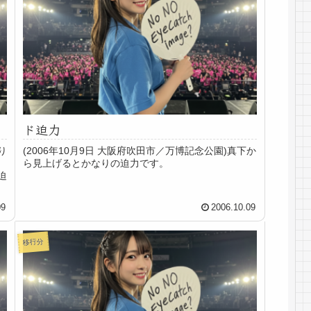
ド迫力
り
(2006年10月9日 大阪府吹田市／万博記念公園)真下か
ー
ら見上げるとかなりの迫力です。
迫
09
2006.10.09
移行分