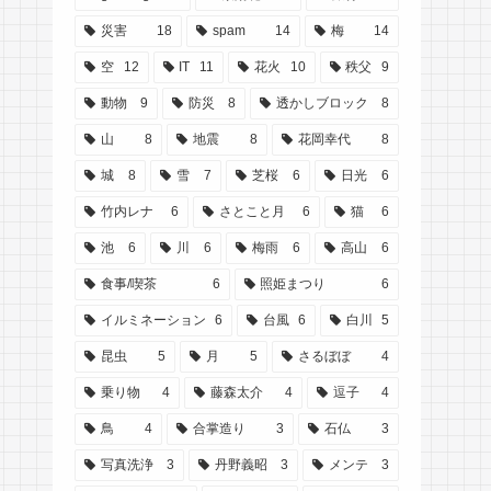
災害
18
spam
14
梅
14
空
12
IT
11
花火
10
秩父
9
動物
9
防災
8
透かしブロック
8
山
8
地震
8
花岡幸代
8
城
8
雪
7
芝桜
6
日光
6
竹内レナ
6
さとこと月
6
猫
6
池
6
川
6
梅雨
6
高山
6
食事/喫茶
6
照姫まつり
6
イルミネーション
6
台風
6
白川
5
昆虫
5
月
5
さるぼぼ
4
乗り物
4
藤森太介
4
逗子
4
鳥
4
合掌造り
3
石仏
3
写真洗浄
3
丹野義昭
3
メンテ
3