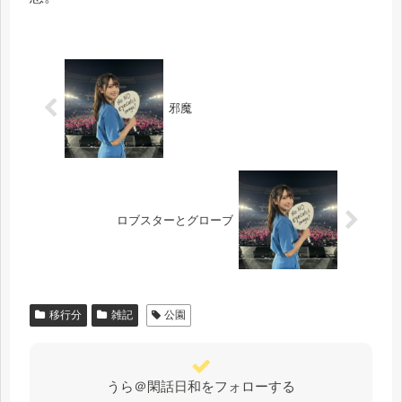
邪魔
ロブスターとグローブ
移行分
雑記
公園
うら＠閑話日和をフォローする