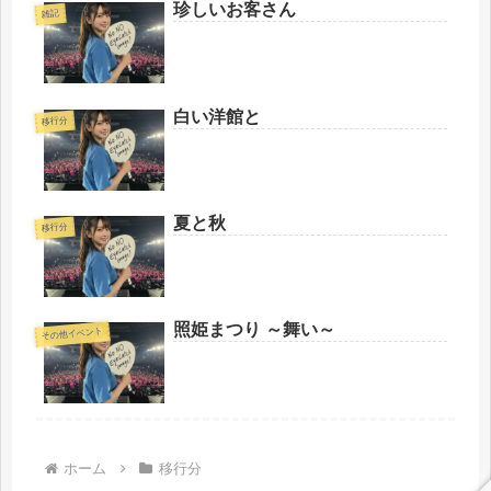
珍しいお客さん
雑記
白い洋館と
移行分
夏と秋
移行分
照姫まつり ～舞い～
その他イベント
ホーム
移行分