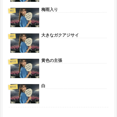
梅雨入り
雑記
大きなガクアジサイ
雑記
黄色の主張
移行分
白
移行分