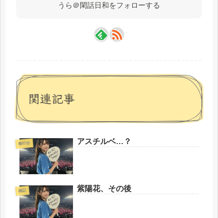
うら＠閑話日和をフォローする
関連記事
アスチルベ…？
移行分
紫陽花、その後
雑記