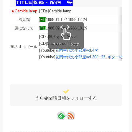
TITLE
収録・配信 等
★Carbide lamp
[CDs]Carbide lamp
風見鶏
[FL]
1988.11.19 / 1988.12.24
風になって
[FL]
1988.09.24 / 1988.10.29
[CDs]風のオルゴール
[CD]Champs de Fleurs
スクロールできます
風のオルゴール
[Youtube]
花岡幸代の小部屋vol.4
[Youtube]
花岡幸代の小部屋vol.30(一部, ギターの試奏)
うら＠閑話日和をフォローする