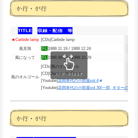
か行・が行
TITLE
収録・配信 等
★Carbide lamp
[CDs]Carbide lamp
風見鶏
[FL]
1988.11.19 / 1988.12.24
風になって
[FL]
1988.09.24 / 1988.10.29
[CDs]風のオルゴール
[CD]Champs de Fleurs
スクロールできます
風のオルゴール
[Youtube]
花岡幸代の小部屋vol.4
[Youtube]
花岡幸代の小部屋vol.30(一部, ギターの試奏)
か行・が行