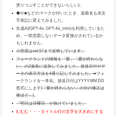
塗りつぶすことができないらしい)。
◆や■などのマークが付いたとき、楽曲名も赤文
字表記に変えてみました。
生成AI(GPT-4o, GPT-4o_mini)を利用しているた
め、一部意図しないデータ変換がされているか
もしれません。
小部屋はvol.57まで反映しています。
フォークランドの情報を「愛」「愛が終わらな
い」の2楽曲に追加してみました。放送日付やデ
ータの表示方法を4通り記してみました。➡
フォ
ークランドを一本化、放送日付はYYYY.MM.DD
形式にします
(「愛が終わらない」の分の修正は
後ほど…)
。
「明日は日曜日」が抜けていました。
むむむ・・・タイトル行の文字を大きめにする