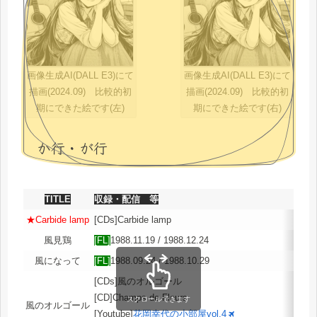
画像生成AI(DALL E3)にて
画像生成AI(DALL E3)にて
描画(2024.09) 比較的初
描画(2024.09) 比較的初
期にできた絵です(左)
期にできた絵です(右)
か行・が行
TITLE
収録・配信 等
★Carbide lamp
[CDs]Carbide lamp
風見鶏
[FL]
1988.11.19 / 1988.12.24
風になって
[FL]
1988.09.24 / 1988.10.29
[CDs]風のオルゴール
[CD]Champs de Fleurs
スクロールできます
風のオルゴール
[Youtube]
花岡幸代の小部屋vol.4