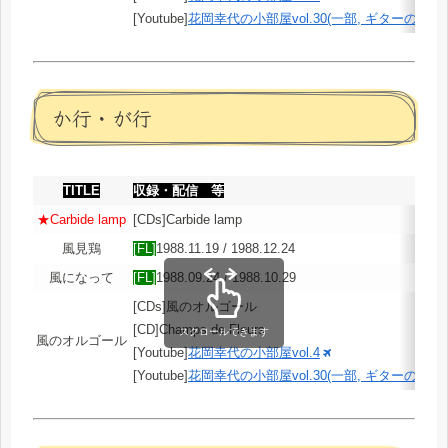
[Youtube]
花岡幸代の小部屋vol.30(一部, ギターの試奏)
か行・が行
TITLE
収録・配信 等
★Carbide lamp
[CDs]Carbide lamp
風見鶏
[FL]
1988.11.19 / 1988.12.24
風になって
[FL]
1988.09.24 / 1988.10.29
[CDs]風のオルゴール
[CD]Champs de Fleurs
スクロールできます
風のオルゴール
[Youtube]
花岡幸代の小部屋vol.4
[Youtube]
花岡幸代の小部屋vol.30(一部, ギターの試奏)