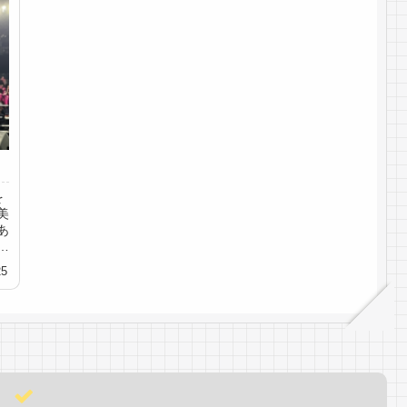
を
美
あ
い
25