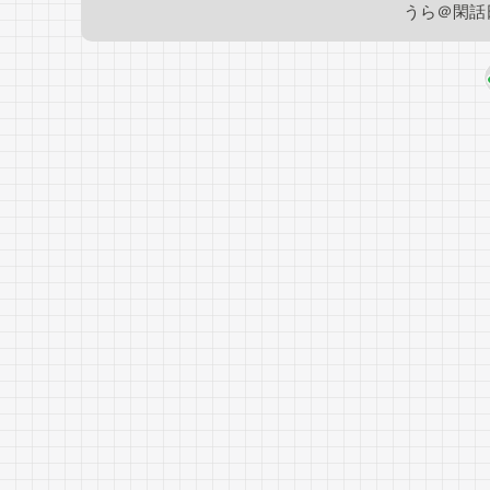
うら＠閑話