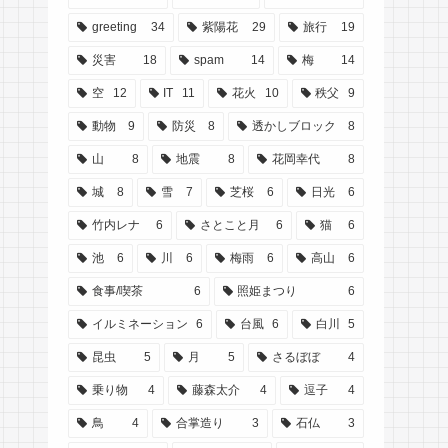
greeting
34
紫陽花
29
旅行
19
災害
18
spam
14
梅
14
空
12
IT
11
花火
10
秩父
9
動物
9
防災
8
透かしブロック
8
山
8
地震
8
花岡幸代
8
城
8
雪
7
芝桜
6
日光
6
竹内レナ
6
さとこと月
6
猫
6
池
6
川
6
梅雨
6
高山
6
食事/喫茶
6
照姫まつり
6
イルミネーション
6
台風
6
白川
5
昆虫
5
月
5
さるぼぼ
4
乗り物
4
藤森太介
4
逗子
4
鳥
4
合掌造り
3
石仏
3