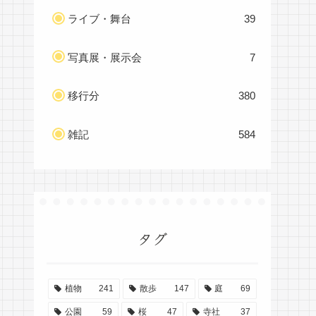
ライブ・舞台
39
写真展・展示会
7
移行分
380
雑記
584
タグ
植物
241
散歩
147
庭
69
公園
59
桜
47
寺社
37