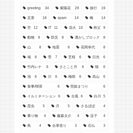
greeting
34
紫陽花
29
旅行
19
災害
18
spam
14
梅
14
空
12
IT
11
花火
10
秩父
9
動物
9
防災
8
透かしブロック
8
山
8
地震
8
花岡幸代
8
城
8
雪
7
芝桜
6
日光
6
竹内レナ
6
さとこと月
6
猫
6
池
6
川
6
梅雨
6
高山
6
食事/喫茶
6
照姫まつり
6
イルミネーション
6
台風
6
白川
5
昆虫
5
月
5
さるぼぼ
4
乗り物
4
藤森太介
4
逗子
4
鳥
4
合掌造り
3
石仏
3