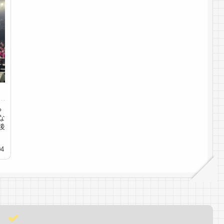
る
な
後
04