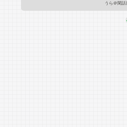
うら＠閑話