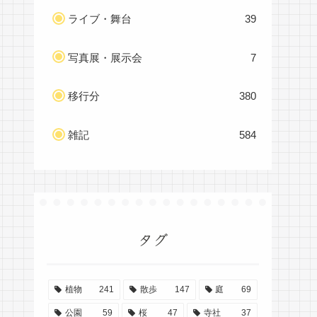
ライブ・舞台
39
写真展・展示会
7
移行分
380
雑記
584
タグ
植物
241
散歩
147
庭
69
公園
59
桜
47
寺社
37