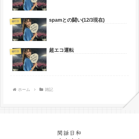
spamとの闘い(12/3現在)
移行分
超エコ運転
移行分
ホーム
雑記
閑話日和