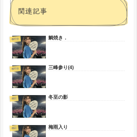
関連記事
鯛焼き．
移行分
三峰参り(4)
移行分
冬至の影
雑記
梅雨入り
雑記