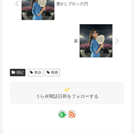
透かしブロック(7)
薬
雑記
散歩
植物
うら＠閑話日和をフォローする