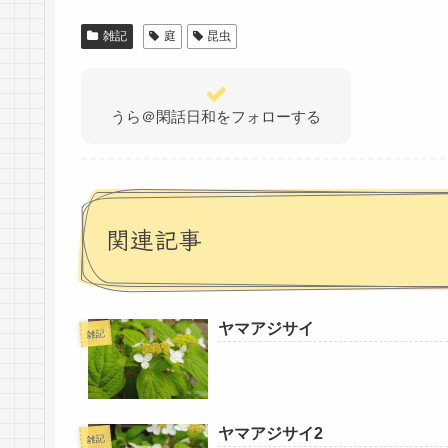
雑記
庭
昆虫
うら＠閑話日和をフォローする
関連記事
ヤマアジサイ
雑記
ヤマアジサイ2
雑記