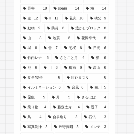
災害
18
spam
14
梅
14
空
12
IT
11
花火
10
秩父
9
動物
9
防災
8
透かしブロック
8
山
8
地震
8
花岡幸代
8
城
8
雪
7
芝桜
6
日光
6
竹内レナ
6
さとこと月
6
猫
6
池
6
川
6
梅雨
6
高山
6
食事/喫茶
6
照姫まつり
6
イルミネーション
6
台風
6
白川
5
昆虫
5
月
5
さるぼぼ
4
乗り物
4
藤森太介
4
逗子
4
鳥
4
合掌造り
3
石仏
3
写真洗浄
3
丹野義昭
3
メンテ
3