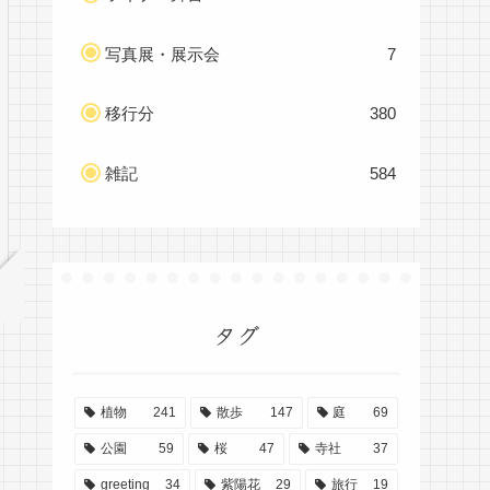
写真展・展示会
7
移行分
380
雑記
584
タグ
植物
241
散歩
147
庭
69
公園
59
桜
47
寺社
37
greeting
34
紫陽花
29
旅行
19