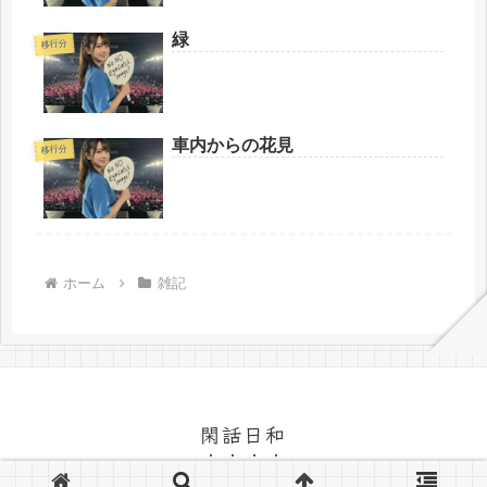
緑
移行分
車内からの花見
移行分
ホーム
雑記
閑話日和
© 2005-2026 閑話日和.