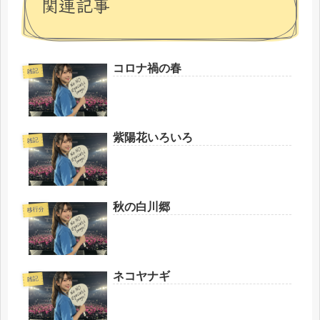
関連記事
コロナ禍の春
雑記
紫陽花いろいろ
雑記
秋の白川郷
移行分
ネコヤナギ
雑記