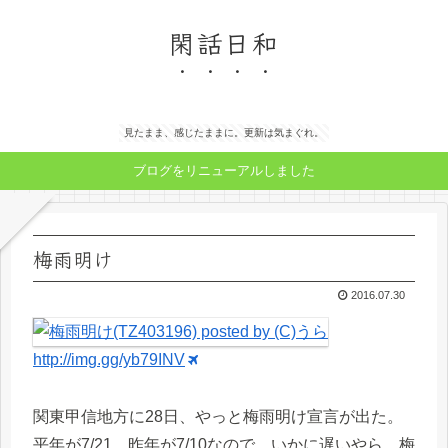
閑話日和
見たまま、感じたままに。更新は気まぐれ。
ブログをリニューアルしました
梅雨明け
2016.07.30
http://img.gg/yb79INV
関東甲信地方に28日、やっと梅雨明け宣言が出た。
平年が7/21、昨年が7/10なので、いかに遅いやら。梅