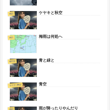
ケヤキと秋空
雑記
梅雨は何処へ
雑記
青と緑と
移行分
青空
ライブ・舞台
雨が降ったりやんだり
雑記