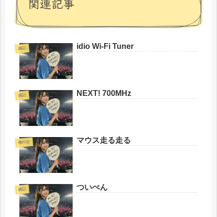
関連記事
idio Wi-Fi Tuner
雑記
NEXT! 700MHz
雑記
マウス走る走る
移行分
ついぺん
雑記