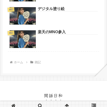
デジタル塗り絵
雑記
楽天のMNO参入
雑記
ホーム
雑記
閑話日和
© 2005-2026 閑話日和.