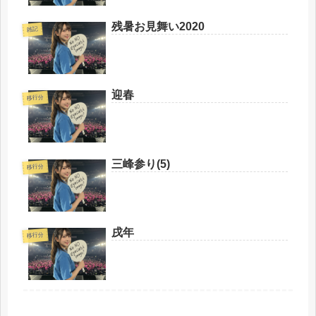
残暑お見舞い2020
雑記
迎春
移行分
三峰参り(5)
移行分
戌年
移行分