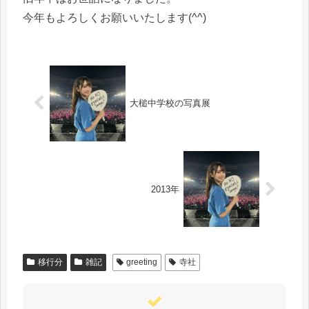
今年もよろしくお願いいたします(^^)
大槌中学校の写真展
2013年
移行分
雑記
greeting
寺社