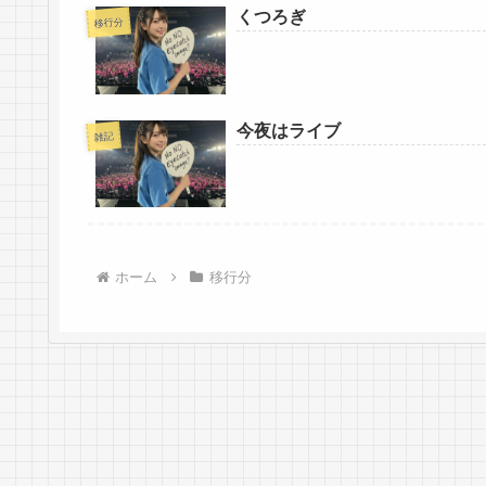
くつろぎ
移行分
今夜はライブ
雑記
ホーム
移行分