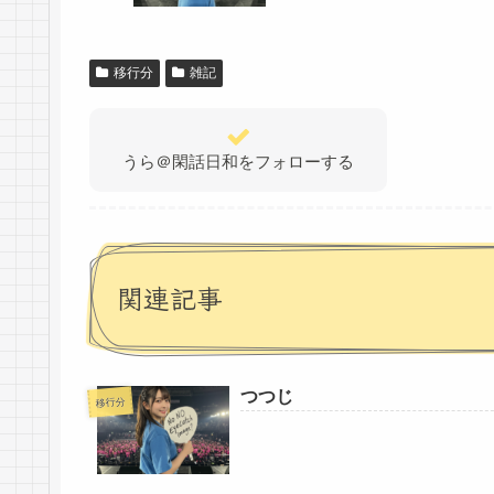
移行分
雑記
うら＠閑話日和をフォローする
関連記事
つつじ
移行分