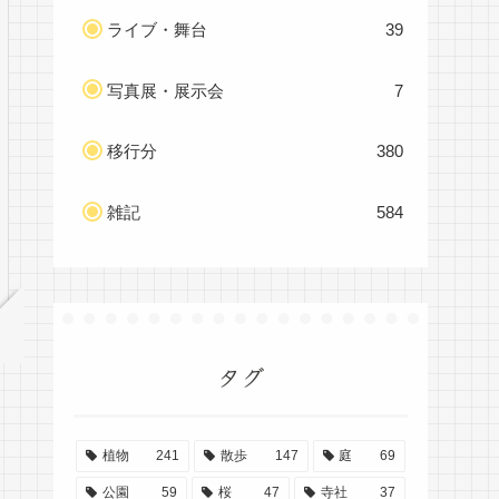
ライブ・舞台
39
写真展・展示会
7
移行分
380
雑記
584
タグ
植物
241
散歩
147
庭
69
公園
59
桜
47
寺社
37