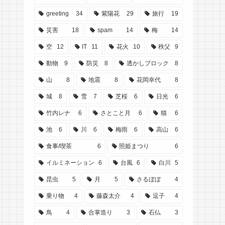
greeting
34
紫陽花
29
旅行
19
災害
18
spam
14
梅
14
空
12
IT
11
花火
10
秩父
9
動物
9
防災
8
透かしブロック
8
山
8
地震
8
花岡幸代
8
城
8
雪
7
芝桜
6
日光
6
竹内レナ
6
さとこと月
6
猫
6
池
6
川
6
梅雨
6
高山
6
食事/喫茶
6
照姫まつり
6
イルミネーション
6
台風
6
白川
5
昆虫
5
月
5
さるぼぼ
4
乗り物
4
藤森太介
4
逗子
4
鳥
4
合掌造り
3
石仏
3