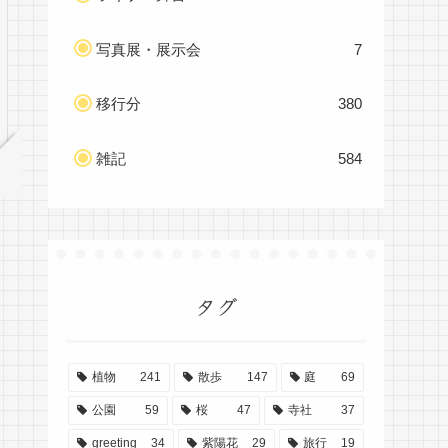
写真展・展示会
7
移行分
380
雑記
584
タグ
植物
241
散歩
147
庭
69
公園
59
桜
47
寺社
37
greeting
34
紫陽花
29
旅行
19