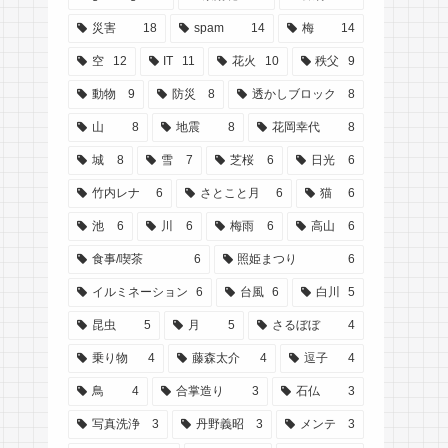
災害
18
spam
14
梅
14
空
12
IT
11
花火
10
秩父
9
動物
9
防災
8
透かしブロック
8
山
8
地震
8
花岡幸代
8
城
8
雪
7
芝桜
6
日光
6
竹内レナ
6
さとこと月
6
猫
6
池
6
川
6
梅雨
6
高山
6
食事/喫茶
6
照姫まつり
6
イルミネーション
6
台風
6
白川
5
昆虫
5
月
5
さるぼぼ
4
乗り物
4
藤森太介
4
逗子
4
鳥
4
合掌造り
3
石仏
3
写真洗浄
3
丹野義昭
3
メンテ
3