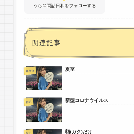
うら＠閑話日和をフォローする
関連記事
夏至
移行分
新型コロナウイルス
雑記
額(ガク)だけ
雑記