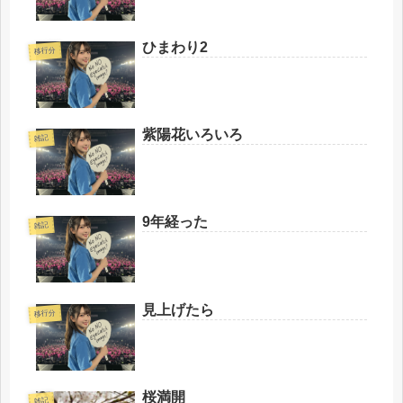
ひまわり2
移行分
紫陽花いろいろ
雑記
9年経った
雑記
見上げたら
移行分
桜満開
雑記